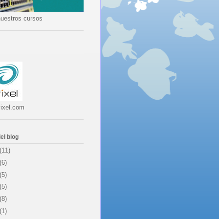
uestros cursos
ixel.com
el blog
(11)
(6)
(5)
(5)
(8)
(1)