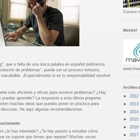
Conoce n
Mavixel
g", que a falta de una única palabra en español podríamos
www.mav
 solución de problemas", puede ser un proceso tortuoso,
 inacabable. ¡Especialmente si es tu responsabilidad resolver
Archivo d
rte más eficiente y eficaz para resolver problemas? ¿Hay
►
2012
e puedas aprender? La respuesta a esta última pregunta
isten muchas ideas que puedes poner en práctica para
►
2013
s obscuras. He aquí algunas recomendaciones.
►
2014
►
2015
nocimiento
►
2016
ero ¿lo has intentado? ¿Te has puesto a estudiar cómo
►
2017
 que se supone que tienes que reparar? Muchas veces