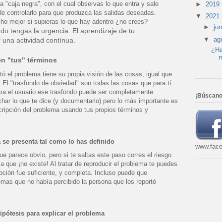
a "caja negra", con el cual observas lo que entra y sale
►
2019
de controlarlo para que produzca las salidas deseadas.
▼
2021
ho mejor si supieras lo que hay adentro ¿no crees?
►
ju
do tengas la urgencia. El aprendizaje de tu
▼
ag
 una actividad contínua.
¿Ha
m
en "tus" términos
tó el problema tiene su propia visión de las cosas, igual que
. El "trasfondo de obviedad" son todas las cosas que para tí
ara el usuario ese trasfondo puede ser completamente
¡Búscano
har lo que te dice (y documentarlo) pero lo más importante es
cripción del problema usando tus propios términos y
a se presenta tal como lo has definido
www.face
 parece obvio, pero si te saltas este paso corres el riesgo
a que ¡no existe! Al tratar de reproducir el problema te puedes
ipción fue suficiente, y completa. Incluso puede que
mas que no había percibido la persona que los reportó
ipótesis para explicar el problema