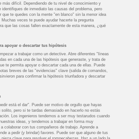
e más difícil. Dependiendo de tu nivel de conocimiento y
 identifiques de inmediato las causas del problema, pero
 que te quedes con la mente "en blanco" sin la menor idea
 Muchas veces te puede ayudar hacerte la pregunta
iera que las cosas fallen exactamente de esta manera, ¿qué
a apoyar o descartar tus hipótesis
pezar a trabajar como un detective. Abre diferentes "líneas
das en cada una de las hipótesis que generaste, y trata de
que te permita apoyar o descartar cada una de ellas. Puede
notas breves de las "evidencias" clave (salida de comandos,
 sirvieron para confirmar la hipótesis triunfadora y descartar
a
pedir está el dar". Puede ser motivo de orgullo que hayas
ú solito, pero si te tardas demasiado en hacerlo no estás
ación. Los ingenieros tendemos a ser muy testarudos cuando
 nuestras ideas, y tendemos a trabajar en forma muy
e a colaborar con tus compañeros de trabajo. Aprende a
rende a pedir (y brindar) favores. Puede ser que alguno de tus
pieza clave para resolver el rompecabezas. Haz a un lado la