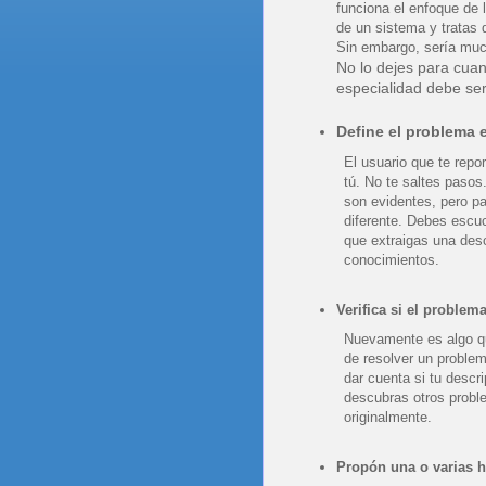
funciona el enfoque de l
de un sistema y tratas 
Sin embargo, sería muc
No lo dejes para cuan
especialidad debe ser
Define el problema 
El usuario que te repor
tú. No te saltes pasos
son evidentes, pero p
diferente. Debes escuc
que extraigas una des
conocimientos.
Verifica si el problem
Nuevamente es algo que
de resolver un problem
dar cuenta si tu descr
descubras otros proble
originalmente.
Propón una o varias h