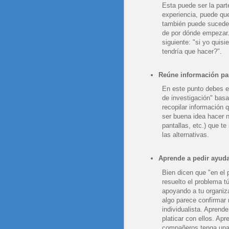
Esta puede ser la part
experiencia, puede que
también puede suceder
de por dónde empezar.
siguiente: "si yo quis
tendría que hacer?".
Reúne información par
En este punto debes em
de investigación" basa
recopilar información 
ser buena idea hacer 
pantallas, etc.) que te
las alternativas.
Aprende a pedir ayud
Bien dicen que "en el 
resuelto el problema t
apoyando a tu organiz
algo parece confirmar
individualista. Aprend
platicar con ellos. Ap
compañeros tenga una 