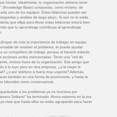
ue hiciste. Idealmente, tu organización debería tener
o" (Knowledge Base) compuesta, como mínimo, de
 cada uno de los equipos. Estas bitácoras pueden ser
 búsquedas y análisis de largo plazo. Si aún no lo estás
enta que elijas para llevar estas bitácoras estará bien.
ite que tu aprendizaje contribuya al aprendizaje
n.
brayar de más la importancia de trabajar en equipo.
sponsable de resolver el problema, te puede ayudar
s" a un compañero de trabajo, porque al hacerlo estarás
s acciones arriba mencionadas. Tener una "red de
nte, incluso fuera de tu organización. Ese amigo que
do a lo tuyo pero en otra empresa, ¿a la mejor le
hat? ¿o por teléfono si fuera muy urgente? Además,
haces también es una forma de promoverte, y hasta te
es laborales como consecuencia.
isparándole a los problemas ya no funciona por
"Llanero Solitario" ha terminado. Ahora estamos en la era
ya viste que hasta ellos se están agrupando para hacer