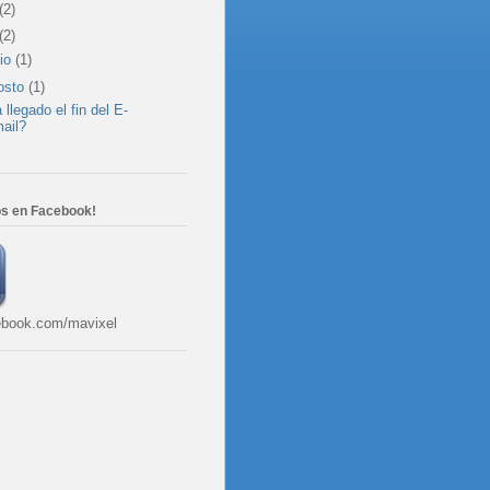
(2)
(2)
nio
(1)
osto
(1)
 llegado el fin del E-
ail?
s en Facebook!
book.com/mavixel