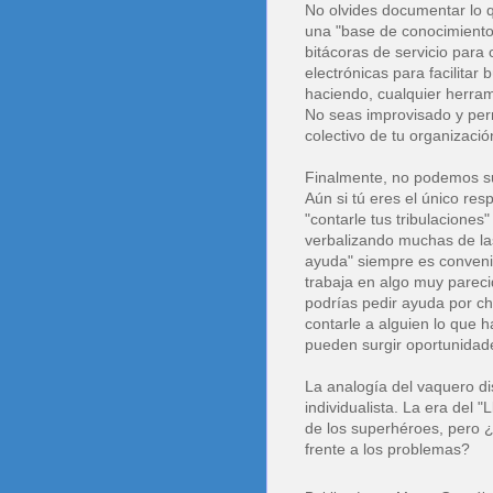
No olvides documentar lo q
una "base de conocimient
bitácoras de servicio para
electrónicas para facilitar
haciendo, cualquier herrami
No seas improvisado y perm
colectivo de tu organizació
Finalmente, no podemos su
Aún si tú eres el único re
"contarle tus tribulacione
verbalizando muchas de la
ayuda" siempre es convenie
trabaja en algo muy pareci
podrías pedir ayuda por c
contarle a alguien lo que 
pueden surgir oportunidad
La analogía del vaquero d
individualista. La era del 
de los superhéroes, pero ¿
frente a los problemas?